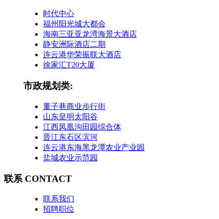
时代中心
福州阳光城大都会
海南三亚亚龙湾海景大酒店
静安洲际酒店二期
连云港华荣振联大酒店
徐家汇T20大厦
市政规划类:
董子巷商业步行街
山东皇明太阳谷
江西凤凰沟田园综合体
晋江东石区滨河
连云港东海黑龙潭农业产业园
盐城农业示范园
联系 CONTACT
联系我们
招聘职位