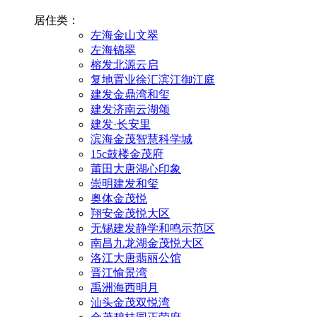
居住类：
左海金山文翠
左海锦翠
榕发北源云启
复地置业徐汇滨江御江庭
建发金鼎湾和玺
建发济南云湖颂
建发·长安里
滨海金茂智慧科学城
15c鼓楼金茂府
莆田大唐湖心印象
崇明建发和玺
奥体金茂悦
翔安金茂悦大区
无锡建发静学和鸣示范区
南昌九龙湖金茂悦大区
洛江大唐翡丽公馆
晋江愉景湾
禹洲海西明月
汕头金茂双悦湾