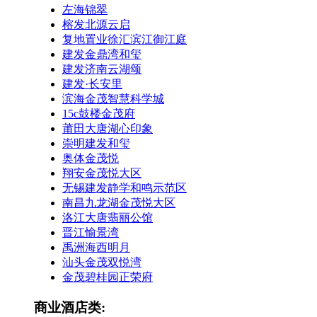
左海锦翠
榕发北源云启
复地置业徐汇滨江御江庭
建发金鼎湾和玺
建发济南云湖颂
建发·长安里
滨海金茂智慧科学城
15c鼓楼金茂府
莆田大唐湖心印象
崇明建发和玺
奥体金茂悦
翔安金茂悦大区
无锡建发静学和鸣示范区
南昌九龙湖金茂悦大区
洛江大唐翡丽公馆
晋江愉景湾
禹洲海西明月
汕头金茂双悦湾
金茂碧桂园正荣府
商业酒店类: