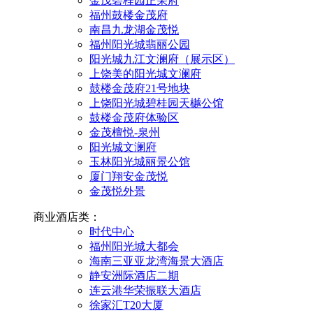
金茂碧桂园正荣府
福州鼓楼金茂府
南昌九龙湖金茂悦
福州阳光城翡丽公园
阳光城九江文澜府（展示区）
上饶美的阳光城文澜府
鼓楼金茂府21号地块
上饶阳光城碧桂园天樾公馆
鼓楼金茂府体验区
金茂檀悦-泉州
阳光城文澜府
玉林阳光城丽景公馆
厦门翔安金茂悦
金茂悦外景
商业酒店类：
时代中心
福州阳光城大都会
海南三亚亚龙湾海景大酒店
静安洲际酒店二期
连云港华荣振联大酒店
徐家汇T20大厦